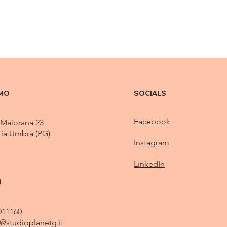
AMO
SOCIALS
Facebook
 Maiorana 23
tia Umbra (PG)
Instagram
LinkedIn
I
011160
a@studioplanetg.it